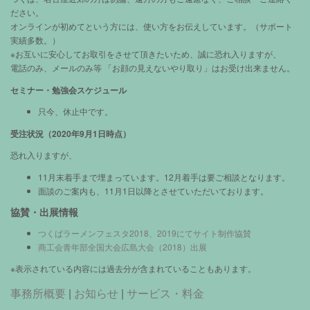
ださい。
オンラインが初めてという方には、使い方をお伝えしています。（サポート
実績多数。）
※お互いに安心してお取引をさせて頂きたいため、誠に恐れ入りますが、
電話のみ、メールのみ等 「お顔の見えないやり取り」はお受け出来ません。
セミナー・勉強会スケジュール
只今、休止中です。
受注状況（2020年9月1日時点）
恐れ入りますが、
11月末着手まで埋まっています。12月着手は要ご相談となります。
面談のご案内も、11月1日以降とさせていただいております。
協賛・出展情報
つくばラーメンフェスタ2018、2019にてサイト制作協賛
商工会青年部全国大会広島大会（2018）出展
※表示されている内容には過去分が含まれていることもあります。
事務所概要
|
お知らせ
|
サービス・料金