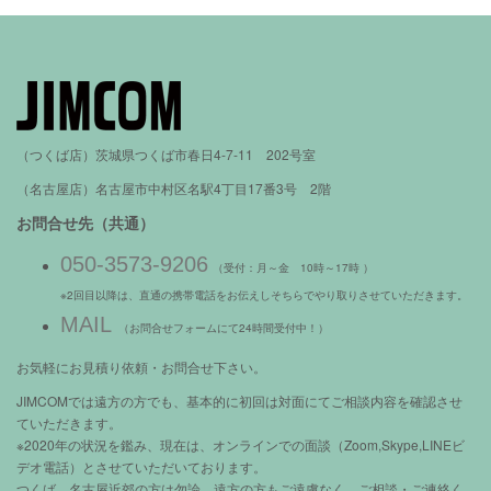
（つくば店）茨城県つくば市春日4-7-11 202号室
（名古屋店）名古屋市中村区名駅4丁目17番3号 2階
お問合せ先（共通）
050-3573-9206
（受付：月～金 10時～17時 ）
※2回目以降は、直通の携帯電話をお伝えしそちらでやり取りさせていただきます。
MAIL
（お問合せフォームにて24時間受付中！）
お気軽にお見積り依頼・お問合せ下さい。
JIMCOMでは遠方の方でも、基本的に初回は対面にてご相談内容を確認させ
ていただきます。
※2020年の状況を鑑み、現在は、オンラインでの面談（Zoom,Skype,LINEビ
デオ電話）とさせていただいております。
つくば、名古屋近郊の方は勿論、遠方の方もご遠慮なく、ご相談・ご連絡く