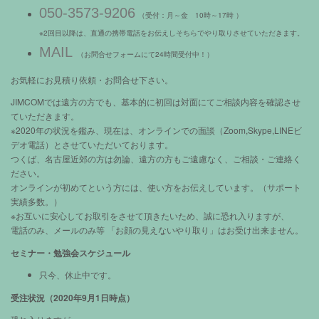
050-3573-9206
（受付：月～金 10時～17時 ）
※2回目以降は、直通の携帯電話をお伝えしそちらでやり取りさせていただきます。
MAIL
（お問合せフォームにて24時間受付中！）
お気軽にお見積り依頼・お問合せ下さい。
JIMCOMでは遠方の方でも、基本的に初回は対面にてご相談内容を確認させ
ていただきます。
※2020年の状況を鑑み、現在は、オンラインでの面談（Zoom,Skype,LINEビ
デオ電話）とさせていただいております。
つくば、名古屋近郊の方は勿論、遠方の方もご遠慮なく、ご相談・ご連絡く
ださい。
オンラインが初めてという方には、使い方をお伝えしています。（サポート
実績多数。）
※お互いに安心してお取引をさせて頂きたいため、誠に恐れ入りますが、
電話のみ、メールのみ等 「お顔の見えないやり取り」はお受け出来ません。
セミナー・勉強会スケジュール
只今、休止中です。
受注状況（2020年9月1日時点）