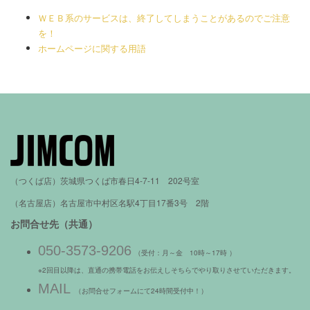
ＷＥＢ系のサービスは、終了してしまうことがあるのでご注意
を！
ホームページに関する用語
（つくば店）茨城県つくば市春日4-7-11 202号室
（名古屋店）名古屋市中村区名駅4丁目17番3号 2階
お問合せ先（共通）
050-3573-9206
（受付：月～金 10時～17時 ）
※2回目以降は、直通の携帯電話をお伝えしそちらでやり取りさせていただきます。
MAIL
（お問合せフォームにて24時間受付中！）