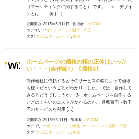
（マーケティングに関すること） です。 ※ デザイ
ンとは 美 […]
公開済み: 2015年6月11日
作成者:
JIMCOM
カテゴリー:
ホームページの疑問・不安
タグ:
つくば
,
ホームページ
,
解説
ホームページの価格の幅の正体はいった
い・・・(自作編1）【価格3】
制作会社に依頼するとそのサービスの幅によって値段
も様々だということがわかりました。 では、自作して
みるとどうでしょうか。 B-1.ホームページを自作する
とどのくらいのコストがかかるのか。 月数百円～数千
円のサービスを利用 […]
公開済み: 2015年6月1日
作成者:
JIMCOM
カテゴリー:
ホームページの価格
,
ホームページの疑問・不安
タグ:
つくば
,
ホームページ
,
解説