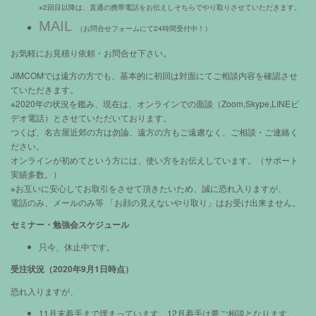
※2回目以降は、直通の携帯電話をお伝えしそちらでやり取りさせていただきます。
MAIL
（お問合せフォームにて24時間受付中！）
お気軽にお見積り依頼・お問合せ下さい。
JIMCOMでは遠方の方でも、基本的に初回は対面にてご相談内容を確認させ
ていただきます。
※2020年の状況を鑑み、現在は、オンラインでの面談（Zoom,Skype,LINEビ
デオ電話）とさせていただいております。
つくば、名古屋近郊の方は勿論、遠方の方もご遠慮なく、ご相談・ご連絡く
ださい。
オンラインが初めてという方には、使い方をお伝えしています。（サポート
実績多数。）
※お互いに安心してお取引をさせて頂きたいため、誠に恐れ入りますが、
電話のみ、メールのみ等 「お顔の見えないやり取り」はお受け出来ません。
セミナー・勉強会スケジュール
只今、休止中です。
受注状況（2020年9月1日時点）
恐れ入りますが、
11月末着手まで埋まっています。12月着手は要ご相談となります。