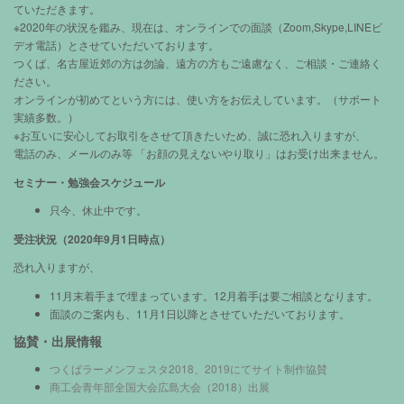
ていただきます。
※2020年の状況を鑑み、現在は、オンラインでの面談（Zoom,Skype,LINEビ
デオ電話）とさせていただいております。
つくば、名古屋近郊の方は勿論、遠方の方もご遠慮なく、ご相談・ご連絡く
ださい。
オンラインが初めてという方には、使い方をお伝えしています。（サポート
実績多数。）
※お互いに安心してお取引をさせて頂きたいため、誠に恐れ入りますが、
電話のみ、メールのみ等 「お顔の見えないやり取り」はお受け出来ません。
セミナー・勉強会スケジュール
只今、休止中です。
受注状況（2020年9月1日時点）
恐れ入りますが、
11月末着手まで埋まっています。12月着手は要ご相談となります。
面談のご案内も、11月1日以降とさせていただいております。
協賛・出展情報
つくばラーメンフェスタ2018、2019にてサイト制作協賛
商工会青年部全国大会広島大会（2018）出展