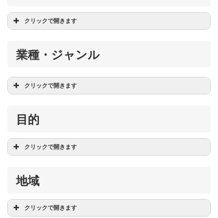
クリックで開きます
店舗・コーポレート
団体
業種・ジャンル
イベント・他
クリックで開きます
目的
インフラ系
建設業
治療・サロン系
クリックで開きます
販売・飲食系
士業・専門サービス・他
集客
お知らせ
地域
既存客・会員フォローなど
商工会、商工会青年部
リニューアル
ゼミ、研究室、研究会
副次媒体（信頼性UP）
クリックで開きます
OB・OG会
オペレーション効率化