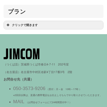
茨城県（つくば市内）
企業団体・組合
茨城県（つくば市以外）
プラン
関東（東京、栃木、新潟）
東海（愛知、岐阜）
九州（福岡）
クリックで開きます
定型プラン
オリジナルプラン（ライト）
オリジナルプラン（お任せ）
（つくば店）茨城県つくば市春日4-7-11 202号室
（名古屋店）名古屋市中村区名駅4丁目17番3号 2階
お問合せ先（共通）
050-3573-9206
（受付：月～金 10時～17時 ）
※2回目以降は、直通の携帯電話をお伝えしそちらでやり取りさせていただきます。
MAIL
（お問合せフォームにて24時間受付中！）